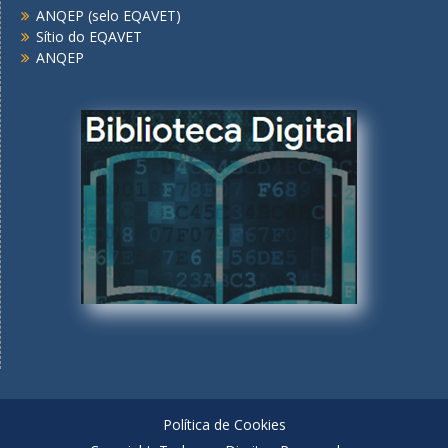
ANQEP (selo EQAVET)
e
e
T
T
T
Sítio do EQAVET
b
b
u
u
u
ANQEP
o
o
b
b
b
o
o
e
e
e
k
k
C
T
P
A
M
S
é
r
E
u
I
c
o
P
l
n
f
B
t
i
e
i
c
s
m
a
s
é
s
o
d
A
r
i
u
E
a
d
m
D
i
a
P
o
n
I
v
u
Política de Cookies
E
i
e