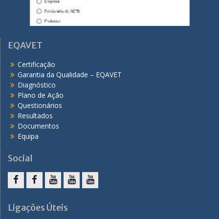
EQAVET
Certificação
Garantia da Qualidade – EQAVET
Diagnóstico
Plano de Ação
Questionários
Resultados
Documentos
Equipa
Social
F
F
Y
Y
Y
a
a
o
o
o
Ligações Úteis
c
c
u
u
u