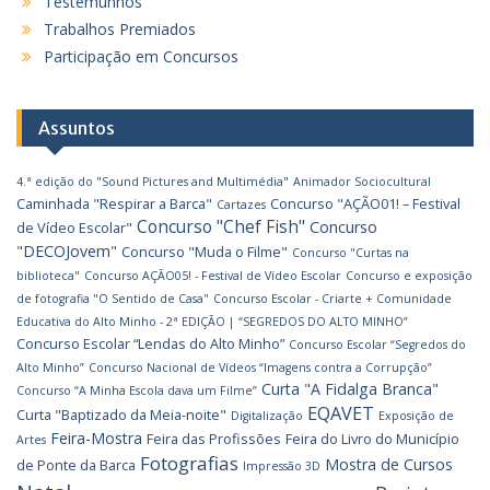
Testemunhos
Trabalhos Premiados
Participação em Concursos
Assuntos
4.ª edição do "Sound Pictures and Multimédia"
Animador Sociocultural
Caminhada "Respirar a Barca"
Concurso "AÇÃO01! – Festival
Cartazes
Concurso "Chef Fish"
Concurso
de Vídeo Escolar"
"DECOJovem"
Concurso "Muda o Filme"
Concurso "Curtas na
biblioteca"
Concurso AÇÃO05! - Festival de Vídeo Escolar
Concurso e exposição
de fotografia "O Sentido de Casa"
Concurso Escolar - Criarte + Comunidade
Educativa do Alto Minho - 2ª EDIÇÃO | “SEGREDOS DO ALTO MINHO”
Concurso Escolar “Lendas do Alto Minho”
Concurso Escolar “Segredos do
Alto Minho”
Concurso Nacional de Vídeos “Imagens contra a Corrupção”
Curta "A Fidalga Branca"
Concurso “A Minha Escola dava um Filme”
EQAVET
Curta "Baptizado da Meia-noite"
Digitalização
Exposição de
Feira-Mostra
Feira das Profissões
Feira do Livro do Município
Artes
Fotografias
Mostra de Cursos
de Ponte da Barca
Impressão 3D