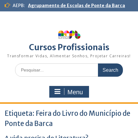
S
AEPB:
Agrupamento de Escolas de Ponte da Barca
k
i
p
t
o
c
Cursos Profissionais
o
n
Transformar Vidas, Alimentar Sonhos, Projetar Carreiras!
t
S
e
e
n
a
t
r
Menu
c
h
f
Etiqueta:
o
Feira do Livro do Município de
r
Ponte da Barca
:
A vida precisa de Literatura?