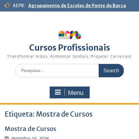
S
AEPB:
Agrupamento de Escolas de Ponte da Barca
k
i
p
t
o
c
Cursos Profissionais
o
n
Transformar Vidas, Alimentar Sonhos, Projetar Carreiras!
t
S
e
e
n
a
t
r
Menu
c
h
f
Etiqueta:
o
Mostra de Cursos
r
:
Mostra de Cursos
dezembro 16, 2024