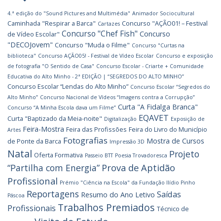
4.ª edição do "Sound Pictures and Multimédia"
Animador Sociocultural
Caminhada "Respirar a Barca"
Concurso "AÇÃO01! – Festival
Cartazes
Concurso "Chef Fish"
Concurso
de Vídeo Escolar"
"DECOJovem"
Concurso "Muda o Filme"
Concurso "Curtas na
biblioteca"
Concurso AÇÃO05! - Festival de Vídeo Escolar
Concurso e exposição
de fotografia "O Sentido de Casa"
Concurso Escolar - Criarte + Comunidade
Educativa do Alto Minho - 2ª EDIÇÃO | “SEGREDOS DO ALTO MINHO”
Concurso Escolar “Lendas do Alto Minho”
Concurso Escolar “Segredos do
Alto Minho”
Concurso Nacional de Vídeos “Imagens contra a Corrupção”
Curta "A Fidalga Branca"
Concurso “A Minha Escola dava um Filme”
EQAVET
Curta "Baptizado da Meia-noite"
Digitalização
Exposição de
Feira-Mostra
Feira das Profissões
Feira do Livro do Município
Artes
Fotografias
Mostra de Cursos
de Ponte da Barca
Impressão 3D
Natal
Projeto
Oferta Formativa
Passeio BTT
Poesia Trovadoresca
Prova de Aptidão
“Partilha com Energia”
Profissional
Prémio "Ciência na Escola" da Fundação Ilídio Pinho
Reportagens
Saídas
Resumo do Ano Letivo
Páscoa
Trabalhos Premiados
Profissionais
Técnico de