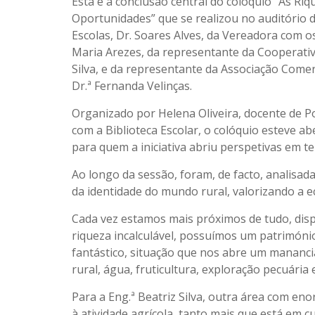
Esta é a conclusão central do colóquio “As Ri
Oportunidades” que se realizou no auditório
Escolas, Dr. Soares Alves, da Vereadora com o
Maria Arezes, da representante da Cooperativa
Silva, e da representante da Associação Comerc
Dr.ª Fernanda Velinças.
Organizado por Helena Oliveira, docente de P
com a Biblioteca Escolar, o colóquio esteve ab
para quem a iniciativa abriu perspetivas em te
Ao longo da sessão, foram, de facto, analisad
da identidade do mundo rural, valorizando a 
Cada vez estamos mais próximos de tudo, di
riqueza incalculável, possuímos um patrimóni
fantástico, situação que nos abre um mananci
rural, água, fruticultura, exploração pecuária 
Para a Eng.ª Beatriz Silva, outra área com en
à atividade agrícola, tanto mais que está em 