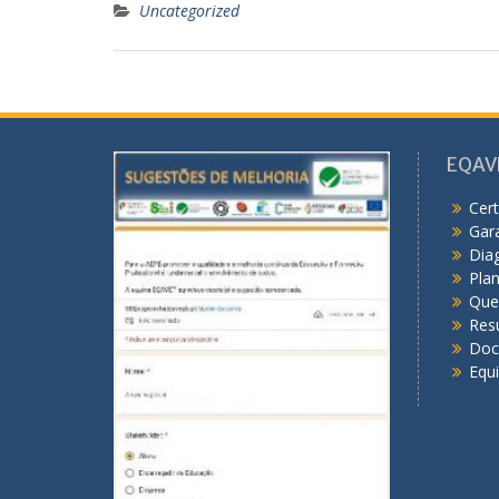
Uncategorized
EQAV
Cert
Gar
Dia
Pla
Que
Res
Doc
Equ