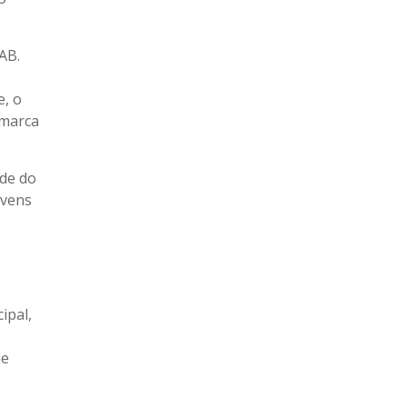
AB.
e, o
 marca
ade do
ovens
ipal,
ue