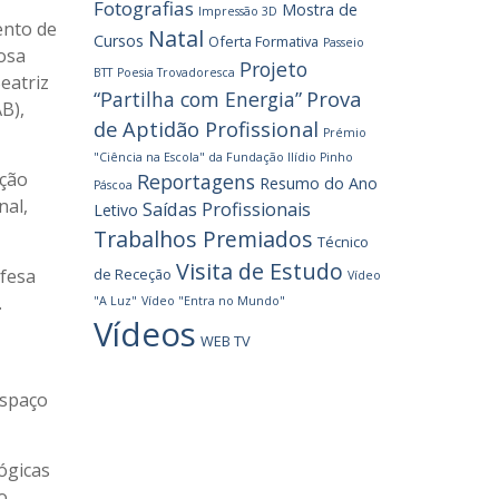
Fotografias
Mostra de
Impressão 3D
ento de
Natal
Cursos
Oferta Formativa
Passeio
Rosa
Projeto
BTT
Poesia Trovadoresca
eatriz
Prova
“Partilha com Energia”
B),
de Aptidão Profissional
Prémio
"Ciência na Escola" da Fundação Ilídio Pinho
ação
Reportagens
Resumo do Ano
Páscoa
nal,
Saídas Profissionais
Letivo
Trabalhos Premiados
Técnico
Visita de Estudo
efesa
de Receção
Vídeo
.
"A Luz"
Vídeo "Entra no Mundo"
Vídeos
WEB TV
espaço
ógicas
o