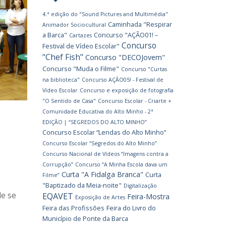
4.ª edição do "Sound Pictures and Multimédia"
Caminhada "Respirar
Animador Sociocultural
a Barca"
Concurso "AÇÃO01! –
Cartazes
Concurso
Festival de Vídeo Escolar"
"Chef Fish"
Concurso "DECOJovem"
Concurso "Muda o Filme"
Concurso "Curtas
na biblioteca"
Concurso AÇÃO05! - Festival de
Vídeo Escolar
Concurso e exposição de fotografia
"O Sentido de Casa"
Concurso Escolar - Criarte +
Comunidade Educativa do Alto Minho - 2ª
EDIÇÃO | “SEGREDOS DO ALTO MINHO”
Concurso Escolar “Lendas do Alto Minho”
Concurso Escolar “Segredos do Alto Minho”
Concurso Nacional de Vídeos “Imagens contra a
Corrupção”
Concurso “A Minha Escola dava um
Curta "A Fidalga Branca"
Curta
Filme”
"Baptizado da Meia-noite"
Digitalização
de se
EQAVET
Feira-Mostra
Exposição de Artes
Feira das Profissões
Feira do Livro do
Município de Ponte da Barca