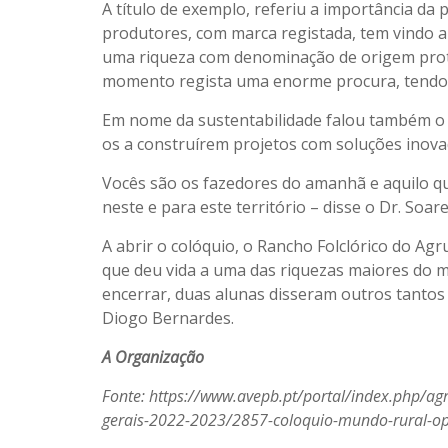
A título de exemplo, referiu a importância d
produtores, com marca registada, tem vindo a
uma riqueza com denominação de origem prote
momento regista uma enorme procura, tendo 
Em nome da sustentabilidade falou também o 
os a construírem projetos com soluções inova
Vocês são os fazedores do amanhã e aquilo q
neste e para este território – disse o Dr. Soare
A abrir o colóquio, o Rancho Folclórico do 
que deu vida a uma das riquezas maiores do mun
encerrar, duas alunas disseram outros tantos
Diogo Bernardes.
A Organização
Fonte: https://www.avepb.pt/portal/index.php/a
gerais-2022-2023/2857-coloquio-mundo-rural-o