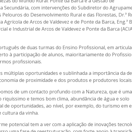
quezas do Mundo Rural: Ponte da Barca e a Gestão de
 da Secundária, com intervenções do Subdiretor do Agrupam
s Pelouros do Desenvolvimento Rural e das Florestas, Dr.ª 
 Agrícola de Arcos de Valdevez e de Ponte da Barca, Eng.ª B
ial e Industrial de Arcos de Valdevez e Ponte da Barca (ACIA
ortuguês de duas turmas do Ensino Profissional, em articul
erto à participação de alunos, maioritariamente do Profissio
rmos profissionais.
as múltiplas oportunidades e sublinhada a importância da d
economia de proximidade e dos produtos e produtores locais
spomos de um contacto profundo com a Natureza, que é uma
o riquíssimo e temos bom clima, abundância de água e solo
al de oportunidades, ao nível, por exemplo, do turismo em 
e cultura da vinha.
orme potencial tem a ver com a aplicação de inovações tecnol
curso uma fase de reestruturação, com forte apoio à transiçã