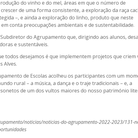
a produção do vinho e do mel, áreas em que o número de
 crescer de uma forma consistente, a exploração da raça ca
gida –, e ainda a exploração do linho, produto que neste
em conta preocupações ambientais e de sustentabilidade.
Subdiretor do Agrupamento que, dirigindo aos alunos, desa
doras e sustentáveis.
ue todos desejamos é que implementem projetos que criem 
s Alves.
Agrupamento de Escolas acolheu os participantes com um mo
do rural – a música, a dança e o traje tradicionais – e, a
 sonetos de um dos vultos maiores do nosso património lite
grupamento/noticias/noticias-do-agrupamento-2022-2023/131-no
portunidades