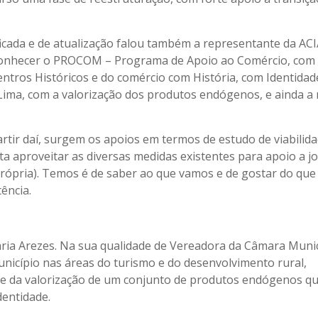
icada e de atualização falou também a representante da ACI
a conhecer o PROCOM – Programa de Apoio ao Comércio, com
entros Históricos e do comércio com História, com Identidad
 Lima, com a valorização dos produtos endógenos, e ainda a
rtir daí, surgem os apoios em termos de estudo de viabilid
ta aproveitar as diversas medidas existentes para apoio a j
própria). Temos é de saber ao que vamos e de gostar do que
ência.
ria Arezes. Na sua qualidade de Vereadora da Câmara Munic
nicípio nas áreas do turismo e do desenvolvimento rural,
ade da valorização de um conjunto de produtos endógenos q
dentidade.