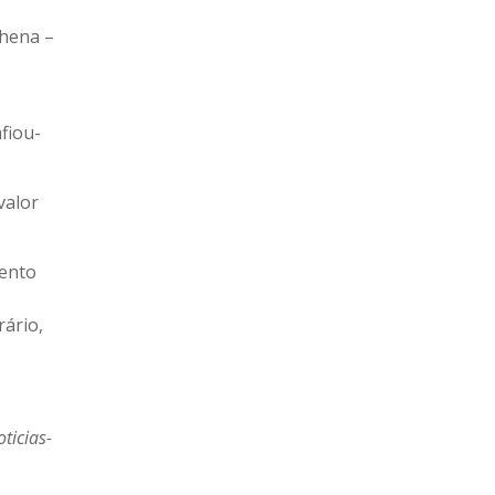
chena –
fiou-
valor
mento
rário,
ticias-