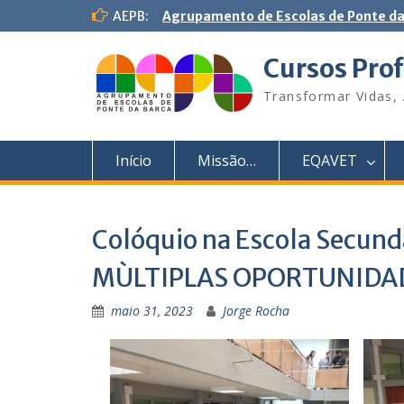
S
AEPB:
Agrupamento de Escolas de Ponte da
k
i
Cursos Prof
p
t
Transformar Vidas, 
o
c
o
Início
Missão…
EQAVET
n
t
e
n
Colóquio na Escola Sec
t
MÙLTIPLAS OPORTUNIDA
maio 31, 2023
Jorge Rocha