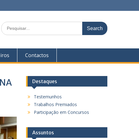
S
e
a
r
c
iros
Contactos
h
f
o
r
ONA
Destaques
:
Testemunhos
Trabalhos Premiados
Participação em Concursos
Assuntos