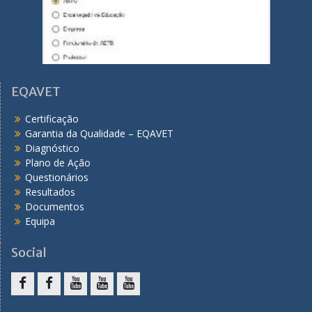
EQAVET
Certificação
Garantia da Qualidade – EQAVET
Diagnóstico
Plano de Ação
Questionários
Resultados
Documentos
Equipa
Social
F
F
Y
Y
Y