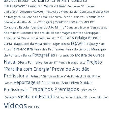
Concurso "Chef Fish"
Concurso
de Vídeo Escolar"
"DECOJovem"
Concurso "Muda o Filme"
Concurso "Curtas na
biblioteca"
Concurso AÇÃO05! - Festival de Vídeo Escolar
Concurso e exposição
de fotografia "O Sentido de Casa"
Concurso Escolar - Criarte + Comunidade
Educativa do Alto Minho - 2ª EDIÇÃO | “SEGREDOS DO ALTO MINHO”
Concurso Escolar “Lendas do Alto Minho”
Concurso Escolar “Segredos do
Alto Minho”
Concurso Nacional de Vídeos “Imagens contra a Corrupção”
Curta "A Fidalga Branca"
Concurso “A Minha Escola dava um Filme”
EQAVET
Curta "Baptizado da Meia-noite"
Digitalização
Exposição de
Feira-Mostra
Feira das Profissões
Feira do Livro do Município
Artes
Fotografias
Mostra de Cursos
de Ponte da Barca
Impressão 3D
Natal
Projeto
Oferta Formativa
Passeio BTT
Poesia Trovadoresca
Prova de Aptidão
“Partilha com Energia”
Profissional
Prémio "Ciência na Escola" da Fundação Ilídio Pinho
Reportagens
Saídas
Resumo do Ano Letivo
Páscoa
Trabalhos Premiados
Profissionais
Técnico de
Visita de Estudo
Receção
Vídeo "A Luz"
Vídeo "Entra no Mundo"
Vídeos
WEB TV