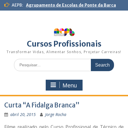
S
AEPB:
Agrupamento de Escolas de Ponte da Barca
k
i
p
t
o
c
Cursos Profissionais
o
n
Transformar Vidas, Alimentar Sonhos, Projetar Carreiras!
t
S
e
e
n
a
t
r
Menu
c
h
f
Curta “A Fidalga Branca”
o
r
abril 20, 2015
Jorge Rocha
:
Filme realizado pelo Curso Profissional de Técnico de