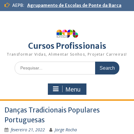
S
AEPB:
Agrupamento de Escolas de Ponte da Barca
k
i
p
t
o
c
Cursos Profissionais
o
n
Transformar Vidas, Alimentar Sonhos, Projetar Carreiras!
t
S
e
e
n
a
t
r
Menu
c
h
f
Danças Tradicionais Populares
o
r
Portuguesas
:
fevereiro 21, 2022
Jorge Rocha