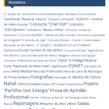
Assuntos
4.ª edição do "Sound Pictures and Multimédia"
Animador Sociocultural
Caminhada "Respirar a Barca"
Concurso "AÇÃO01! – Festival
Cartazes
Concurso "Chef Fish"
Concurso
de Vídeo Escolar"
"DECOJovem"
Concurso "Muda o Filme"
Concurso "Curtas na
biblioteca"
Concurso AÇÃO05! - Festival de Vídeo Escolar
Concurso e exposição
de fotografia "O Sentido de Casa"
Concurso Escolar - Criarte + Comunidade
Educativa do Alto Minho - 2ª EDIÇÃO | “SEGREDOS DO ALTO MINHO”
Concurso Escolar “Lendas do Alto Minho”
Concurso Escolar “Segredos do
Alto Minho”
Concurso Nacional de Vídeos “Imagens contra a Corrupção”
Curta "A Fidalga Branca"
Concurso “A Minha Escola dava um Filme”
EQAVET
Curta "Baptizado da Meia-noite"
Digitalização
Exposição de
Feira-Mostra
Feira das Profissões
Feira do Livro do Município
Artes
Fotografias
Mostra de Cursos
de Ponte da Barca
Impressão 3D
Natal
Projeto
Oferta Formativa
Passeio BTT
Poesia Trovadoresca
Prova de Aptidão
“Partilha com Energia”
Profissional
Prémio "Ciência na Escola" da Fundação Ilídio Pinho
Reportagens
Saídas
Resumo do Ano Letivo
Páscoa