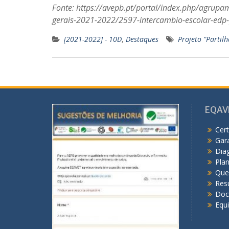
Fonte: https://avepb.pt/portal/index.php/agrup
gerais-2021-2022/2597-intercambio-escolar-edp
[2021-2022] - 10D
,
Destaques
Projeto “Partil
EQAV
Cert
Gar
Dia
Pla
Que
Res
Doc
Equ