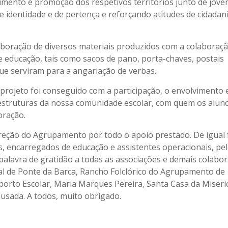
mento e promoção dos respetivos territórios junto de jove
 identidade e de pertença e reforçando atitudes de cidadan
boração de diversos materiais produzidos com a colaboraç
e educação, tais como sacos de pano, porta-chaves, postais
ue serviram para a angariação de verbas.
projeto foi conseguido com a participação, o envolvimento 
 estruturas da nossa comunidade escolar, com quem os alun
oração.
ireção do Agrupamento por todo o apoio prestado. De igual
, encarregados de educação e assistentes operacionais, pe
alavra de gratidão a todas as associações e demais colabo
 de Ponte da Barca, Rancho Folclórico do Agrupamento de
porto Escolar, Maria Marques Pereira, Santa Casa da Miseri
usada. A todos, muito obrigado.