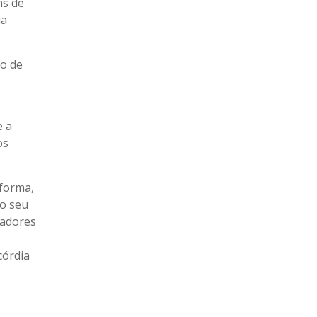
ns de
ia
ão de
e a
os
 forma,
lo seu
radores
córdia