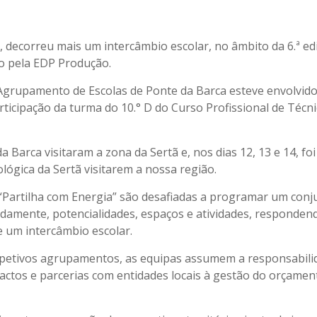
io, decorreu mais um intercâmbio escolar, no âmbito da 6.ª ed
o pela EDP Produção.
grupamento de Escolas de Ponte da Barca esteve envolvido
rticipação da turma do 10.° D do Curso Profissional de Técn
a Barca visitaram a zona da Sertã e, nos dias 12, 13 e 14, foi
ológica da Sertã visitarem a nossa região.
 “Partilha com Energia” são desafiadas a programar um conj
damente, potencialidades, espaços e atividades, responden
e um intercâmbio escolar.
spetivos agrupamentos, as equipas assumem a responsabili
ctos e parcerias com entidades locais à gestão do orçamen