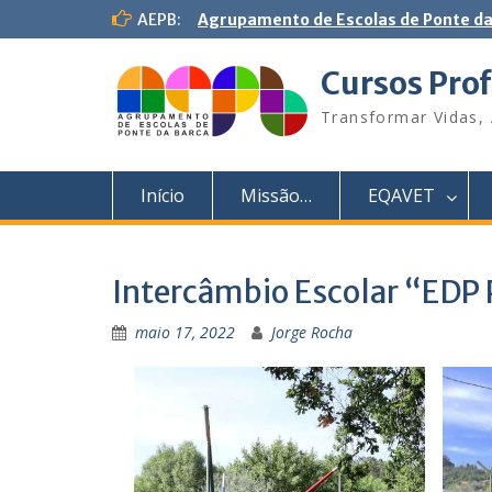
S
AEPB:
Agrupamento de Escolas de Ponte da
k
i
Cursos Prof
p
t
Transformar Vidas, 
o
c
o
Início
Missão…
EQAVET
n
t
e
n
Intercâmbio Escolar “EDP 
t
maio 17, 2022
Jorge Rocha