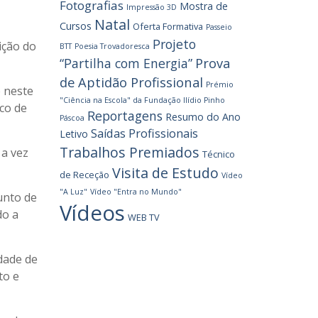
Fotografias
Mostra de
Impressão 3D
Natal
Cursos
Oferta Formativa
Passeio
Projeto
ição do
BTT
Poesia Trovadoresca
Prova
“Partilha com Energia”
de Aptidão Profissional
Prémio
 neste
"Ciência na Escola" da Fundação Ilídio Pinho
ico de
Reportagens
Resumo do Ano
Páscoa
Saídas Profissionais
Letivo
Trabalhos Premiados
 a vez
Técnico
Visita de Estudo
de Receção
Vídeo
"A Luz"
Vídeo "Entra no Mundo"
unto de
Vídeos
do a
WEB TV
dade de
to e