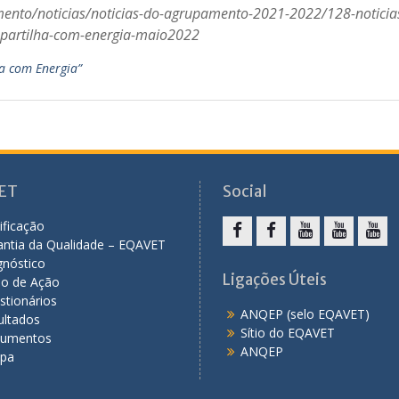
amento/noticias/noticias-do-agrupamento-2021-2022/128-noticia
-partilha-com-energia-maio2022
ha com Energia”
ET
Social
ificação
antia da Qualidade – EQAVET
F
F
Y
Y
Y
gnóstico
a
a
o
o
o
Ligações Úteis
no de Ação
c
c
u
u
u
stionários
ANQEP (selo EQAVET)
e
e
T
T
T
ultados
Sítio do EQAVET
b
b
u
u
u
umentos
ANQEP
ipa
o
o
b
b
b
o
o
e
e
e
k
k
C
T
P