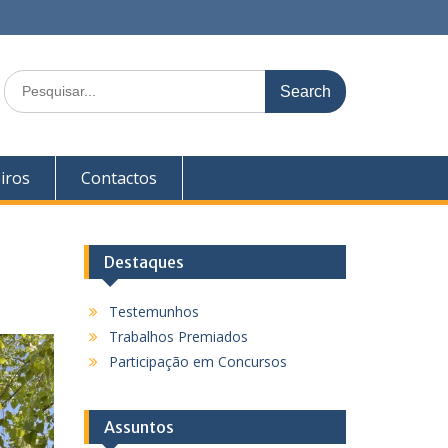
S
e
a
r
c
iros
Contactos
h
f
o
r
Destaques
:
Testemunhos
Trabalhos Premiados
Participação em Concursos
Assuntos