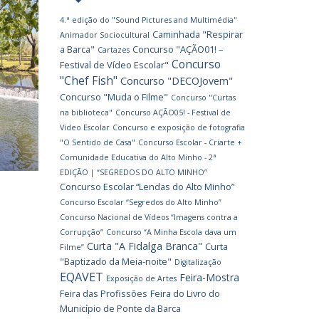
4.ª edição do "Sound Pictures and Multimédia"
Caminhada "Respirar
Animador Sociocultural
a Barca"
Concurso "AÇÃO01! –
Cartazes
Concurso
Festival de Vídeo Escolar"
"Chef Fish"
Concurso "DECOJovem"
Concurso "Muda o Filme"
Concurso "Curtas
na biblioteca"
Concurso AÇÃO05! - Festival de
Vídeo Escolar
Concurso e exposição de fotografia
"O Sentido de Casa"
Concurso Escolar - Criarte +
Comunidade Educativa do Alto Minho - 2ª
EDIÇÃO | “SEGREDOS DO ALTO MINHO”
Concurso Escolar “Lendas do Alto Minho”
Concurso Escolar “Segredos do Alto Minho”
Concurso Nacional de Vídeos “Imagens contra a
Corrupção”
Concurso “A Minha Escola dava um
Curta "A Fidalga Branca"
Curta
Filme”
"Baptizado da Meia-noite"
Digitalização
EQAVET
Feira-Mostra
Exposição de Artes
Feira das Profissões
Feira do Livro do
Município de Ponte da Barca