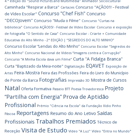
4.ª edição do "Sound Pictures and Multimédia"
Animador Sociocultural
Caminhada "Respirar a Barca"
Concurso "AÇÃO01! – Festival
Cartazes
Concurso "Chef Fish"
Concurso
de Vídeo Escolar"
"DECOJovem"
Concurso "Muda o Filme"
Concurso "Curtas na
biblioteca"
Concurso AÇÃO05! - Festival de Vídeo Escolar
Concurso e exposição
de fotografia "O Sentido de Casa"
Concurso Escolar - Criarte + Comunidade
Educativa do Alto Minho - 2ª EDIÇÃO | “SEGREDOS DO ALTO MINHO”
Concurso Escolar “Lendas do Alto Minho”
Concurso Escolar “Segredos do
Alto Minho”
Concurso Nacional de Vídeos “Imagens contra a Corrupção”
Curta "A Fidalga Branca"
Concurso “A Minha Escola dava um Filme”
EQAVET
Curta "Baptizado da Meia-noite"
Digitalização
Exposição de
Feira-Mostra
Feira das Profissões
Feira do Livro do Município
Artes
Fotografias
Mostra de Cursos
de Ponte da Barca
Impressão 3D
Natal
Projeto
Oferta Formativa
Passeio BTT
Poesia Trovadoresca
Prova de Aptidão
“Partilha com Energia”
Profissional
Prémio "Ciência na Escola" da Fundação Ilídio Pinho
Reportagens
Saídas
Resumo do Ano Letivo
Páscoa
Trabalhos Premiados
Profissionais
Técnico de
Visita de Estudo
Receção
Vídeo "A Luz"
Vídeo "Entra no Mundo"