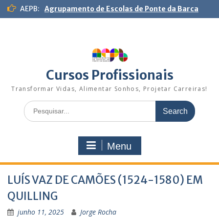
S
AEPB:
Agrupamento de Escolas de Ponte da Barca
k
i
p
t
o
c
Cursos Profissionais
o
n
Transformar Vidas, Alimentar Sonhos, Projetar Carreiras!
t
S
e
e
n
a
t
r
Menu
c
h
f
LUÍS VAZ DE CAMÕES (1524-1580) EM
o
r
QUILLING
:
junho 11, 2025
Jorge Rocha