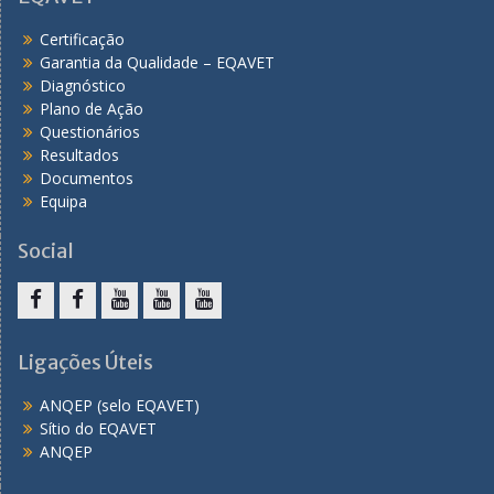
Certificação
Garantia da Qualidade – EQAVET
Diagnóstico
Plano de Ação
Questionários
Resultados
Documentos
Equipa
Social
F
F
Y
Y
Y
a
a
o
o
o
Ligações Úteis
c
c
u
u
u
ANQEP (selo EQAVET)
e
e
T
T
T
Sítio do EQAVET
b
b
u
u
u
ANQEP
o
o
b
b
b
o
o
e
e
e