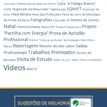
Curta "A Fidalga Branca"
Concurso “A Minha Escola dava um Filme”
EQAVET
Curta "Baptizado da Meia-noite"
Digitalização
Exposição de
Feira-Mostra
Feira das Profissões
Feira do Livro do Município
Artes
Fotografias
Mostra de Cursos
de Ponte da Barca
Impressão 3D
Natal
Projeto
Oferta Formativa
Passeio BTT
Poesia Trovadoresca
Prova de Aptidão
“Partilha com Energia”
Profissional
Prémio "Ciência na Escola" da Fundação Ilídio Pinho
Reportagens
Saídas
Resumo do Ano Letivo
Páscoa
Trabalhos Premiados
Profissionais
Técnico de
Visita de Estudo
Receção
Vídeo "A Luz"
Vídeo "Entra no Mundo"
Vídeos
WEB TV