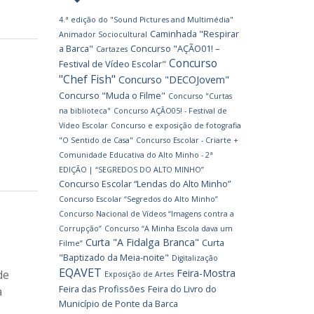
4.ª edição do "Sound Pictures and Multimédia"
Caminhada "Respirar
Animador Sociocultural
a Barca"
Concurso "AÇÃO01! –
Cartazes
Concurso
Festival de Vídeo Escolar"
"Chef Fish"
Concurso "DECOJovem"
Concurso "Muda o Filme"
Concurso "Curtas
na biblioteca"
Concurso AÇÃO05! - Festival de
Vídeo Escolar
Concurso e exposição de fotografia
"O Sentido de Casa"
Concurso Escolar - Criarte +
Comunidade Educativa do Alto Minho - 2ª
EDIÇÃO | “SEGREDOS DO ALTO MINHO”
Concurso Escolar “Lendas do Alto Minho”
Concurso Escolar “Segredos do Alto Minho”
Concurso Nacional de Vídeos “Imagens contra a
Corrupção”
Concurso “A Minha Escola dava um
Curta "A Fidalga Branca"
Curta
Filme”
"Baptizado da Meia-noite"
Digitalização
EQAVET
Feira-Mostra
de
Exposição de Artes
Feira das Profissões
Feira do Livro do
a
Município de Ponte da Barca