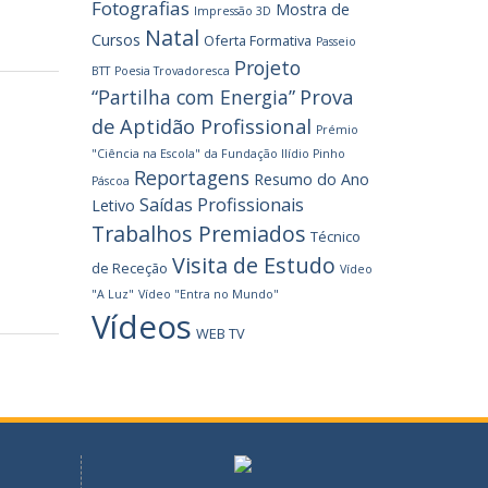
Fotografias
Mostra de
Impressão 3D
Natal
Cursos
Oferta Formativa
Passeio
Projeto
BTT
Poesia Trovadoresca
Prova
“Partilha com Energia”
de Aptidão Profissional
Prémio
"Ciência na Escola" da Fundação Ilídio Pinho
Reportagens
Resumo do Ano
Páscoa
Saídas Profissionais
Letivo
Trabalhos Premiados
Técnico
Visita de Estudo
de Receção
Vídeo
"A Luz"
Vídeo "Entra no Mundo"
Vídeos
WEB TV