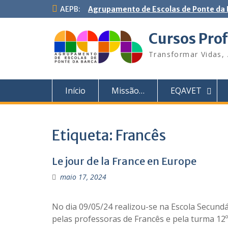
S
AEPB:
Agrupamento de Escolas de Ponte da
k
i
Cursos Prof
p
t
Transformar Vidas, 
o
c
o
Início
Missão…
EQAVET
n
t
e
n
Etiqueta:
Francês
t
Le jour de la France en Europe
maio 17, 2024
No dia 09/05/24 realizou-se na Escola Secundá
pelas professoras de Francês e pela turma 12º