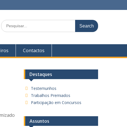
S
e
a
r
c
iros
Contactos
h
f
o
r
Destaques
:
Testemunhos
Trabalhos Premiados
Participação em Concursos
amizado
Assuntos