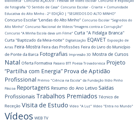
biblioteca"
Concurso AÇÃO05! - Festival de Vídeo Escolar
Concurso e exposição
de fotografia "O Sentido de Casa"
Concurso Escolar - Criarte + Comunidade
Educativa do Alto Minho - 2ª EDIÇÃO | “SEGREDOS DO ALTO MINHO”
Concurso Escolar “Lendas do Alto Minho”
Concurso Escolar “Segredos do
Alto Minho”
Concurso Nacional de Vídeos “Imagens contra a Corrupção”
Curta "A Fidalga Branca"
Concurso “A Minha Escola dava um Filme”
EQAVET
Curta "Baptizado da Meia-noite"
Digitalização
Exposição de
Feira-Mostra
Feira das Profissões
Feira do Livro do Município
Artes
Fotografias
Mostra de Cursos
de Ponte da Barca
Impressão 3D
Natal
Projeto
Oferta Formativa
Passeio BTT
Poesia Trovadoresca
Prova de Aptidão
“Partilha com Energia”
Profissional
Prémio "Ciência na Escola" da Fundação Ilídio Pinho
Reportagens
Saídas
Resumo do Ano Letivo
Páscoa
Trabalhos Premiados
Profissionais
Técnico de
Visita de Estudo
Receção
Vídeo "A Luz"
Vídeo "Entra no Mundo"
Vídeos
WEB TV