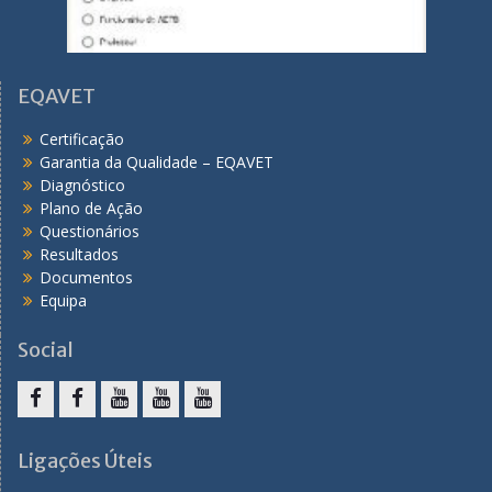
EQAVET
Certificação
Garantia da Qualidade – EQAVET
Diagnóstico
Plano de Ação
Questionários
Resultados
Documentos
Equipa
Social
F
F
Y
Y
Y
a
a
o
o
o
Ligações Úteis
c
c
u
u
u