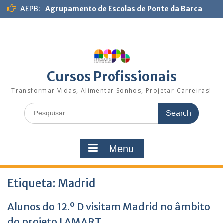
S
AEPB:
Agrupamento de Escolas de Ponte da Barca
k
i
p
t
o
c
Cursos Profissionais
o
n
Transformar Vidas, Alimentar Sonhos, Projetar Carreiras!
t
S
e
e
n
a
t
r
Menu
c
h
f
Etiqueta:
o
Madrid
r
:
Alunos do 12.º D visitam Madrid no âmbito
do projeto I AMART