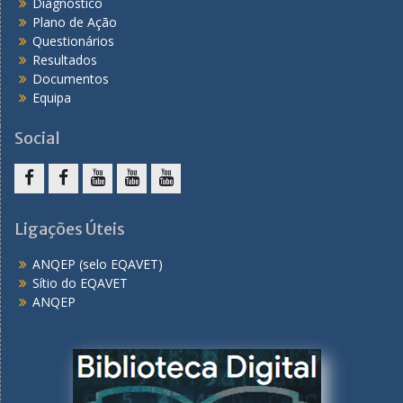
Diagnóstico
Plano de Ação
Questionários
Resultados
Documentos
Equipa
Social
F
F
Y
Y
Y
a
a
o
o
o
Ligações Úteis
c
c
u
u
u
ANQEP (selo EQAVET)
e
e
T
T
T
Sítio do EQAVET
b
b
u
u
u
ANQEP
o
o
b
b
b
o
o
e
e
e
k
k
C
T
P
A
M
S
é
r
E
u
I
c
o