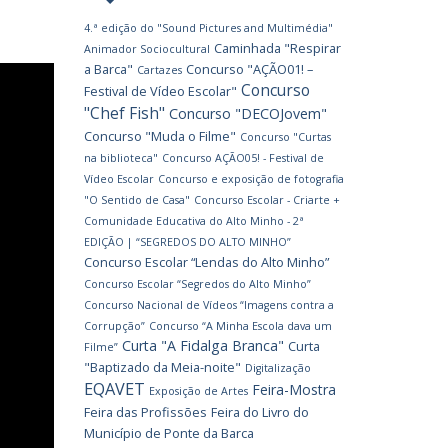
4.ª edição do "Sound Pictures and Multimédia"
Caminhada "Respirar
Animador Sociocultural
a Barca"
Concurso "AÇÃO01! –
Cartazes
Concurso
Festival de Vídeo Escolar"
"Chef Fish"
Concurso "DECOJovem"
Concurso "Muda o Filme"
Concurso "Curtas
na biblioteca"
Concurso AÇÃO05! - Festival de
Vídeo Escolar
Concurso e exposição de fotografia
"O Sentido de Casa"
Concurso Escolar - Criarte +
Comunidade Educativa do Alto Minho - 2ª
EDIÇÃO | “SEGREDOS DO ALTO MINHO”
Concurso Escolar “Lendas do Alto Minho”
Concurso Escolar “Segredos do Alto Minho”
Concurso Nacional de Vídeos “Imagens contra a
Corrupção”
Concurso “A Minha Escola dava um
Curta "A Fidalga Branca"
Curta
Filme”
"Baptizado da Meia-noite"
Digitalização
EQAVET
Feira-Mostra
Exposição de Artes
Feira das Profissões
Feira do Livro do
Município de Ponte da Barca