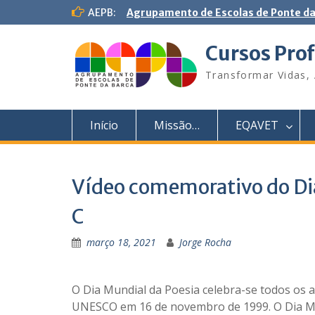
S
AEPB:
Agrupamento de Escolas de Ponte da
k
i
Cursos Prof
p
t
Transformar Vidas, 
o
c
o
Início
Missão…
EQAVET
n
t
e
n
Vídeo comemorativo do Dia
t
C
março 18, 2021
Jorge Rocha
O Dia Mundial da Poesia celebra-se todos os a
UNESCO em 16 de novembro de 1999. O Dia Mun