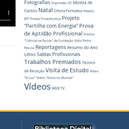
Fotografias
Mostra de
Impressão 3D
Natal
Cursos
Oferta Formativa
Passeio
Projeto
BTT
Poesia Trovadoresca
Prova
“Partilha com Energia”
de Aptidão Profissional
Prémio
"Ciência na Escola" da Fundação Ilídio Pinho
Reportagens
Resumo do Ano
Páscoa
Saídas Profissionais
Letivo
Trabalhos Premiados
Técnico
Visita de Estudo
de Receção
Vídeo
"A Luz"
Vídeo "Entra no Mundo"
Vídeos
WEB TV