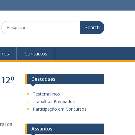
S
e
a
r
c
iros
Contactos
h
f
o
r
 12º
Destaques
:
Testemunhos
Trabalhos Premiados
Participação em Concursos
ral da
Assuntos