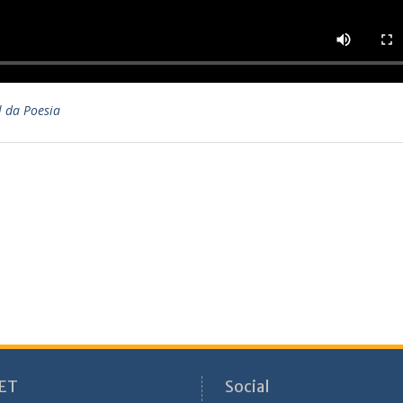
 da Poesia
ET
Social