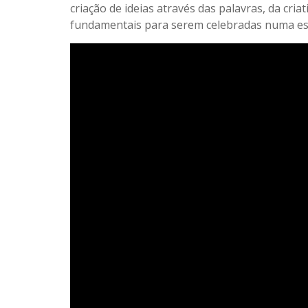
criação de ideias através das palavras, da cri
fundamentais para serem celebradas numa esco