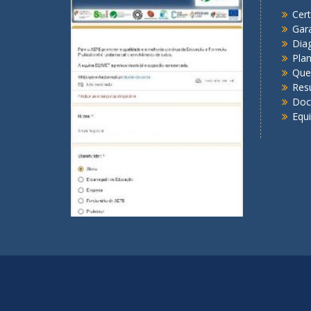
Cert
Gar
Dia
Pla
Que
Res
Doc
Equ