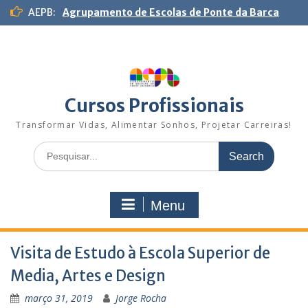
S
AEPB:
Agrupamento de Escolas de Ponte da Barca
k
i
p
t
o
c
Cursos Profissionais
o
n
Transformar Vidas, Alimentar Sonhos, Projetar Carreiras!
t
S
e
e
n
a
t
r
Menu
c
h
f
Visita de Estudo à Escola Superior de
o
r
Media, Artes e Design
:
março 31, 2019
Jorge Rocha