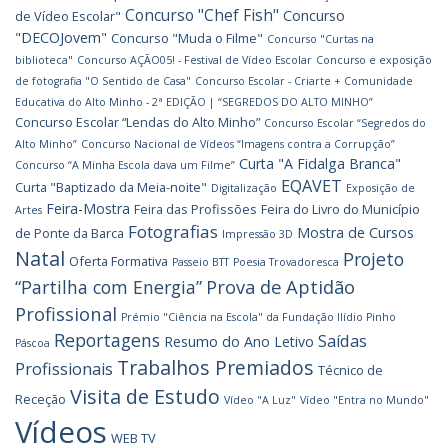
Concurso "Chef Fish"
Concurso
de Vídeo Escolar"
"DECOJovem"
Concurso "Muda o Filme"
Concurso "Curtas na
biblioteca"
Concurso AÇÃO05! - Festival de Vídeo Escolar
Concurso e exposição
de fotografia "O Sentido de Casa"
Concurso Escolar - Criarte + Comunidade
Educativa do Alto Minho - 2ª EDIÇÃO | “SEGREDOS DO ALTO MINHO”
Concurso Escolar “Lendas do Alto Minho”
Concurso Escolar “Segredos do
Alto Minho”
Concurso Nacional de Vídeos “Imagens contra a Corrupção”
Curta "A Fidalga Branca"
Concurso “A Minha Escola dava um Filme”
EQAVET
Curta "Baptizado da Meia-noite"
Digitalização
Exposição de
Feira-Mostra
Feira das Profissões
Feira do Livro do Município
Artes
Fotografias
Mostra de Cursos
de Ponte da Barca
Impressão 3D
Natal
Projeto
Oferta Formativa
Passeio BTT
Poesia Trovadoresca
Prova de Aptidão
“Partilha com Energia”
Profissional
Prémio "Ciência na Escola" da Fundação Ilídio Pinho
Reportagens
Saídas
Resumo do Ano Letivo
Páscoa
Trabalhos Premiados
Profissionais
Técnico de
Visita de Estudo
Receção
Vídeo "A Luz"
Vídeo "Entra no Mundo"
Vídeos
WEB TV