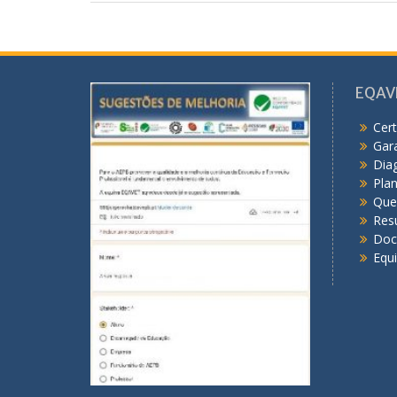
EQAV
Cert
Gar
Dia
Pla
Que
Res
Doc
Equ