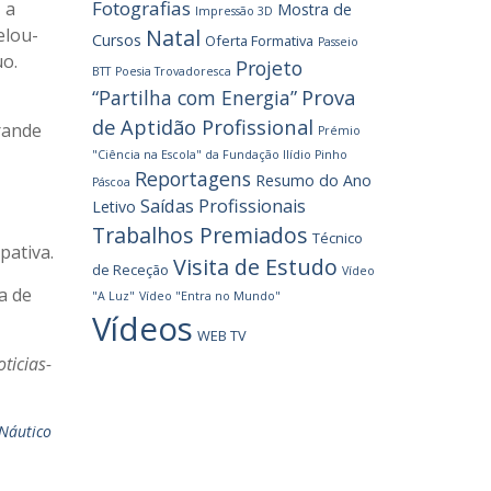
Fotografias
 a
Mostra de
Impressão 3D
elou-
Natal
Cursos
Oferta Formativa
Passeio
uo.
Projeto
BTT
Poesia Trovadoresca
Prova
“Partilha com Energia”
de Aptidão Profissional
rande
Prémio
"Ciência na Escola" da Fundação Ilídio Pinho
Reportagens
Resumo do Ano
Páscoa
Saídas Profissionais
Letivo
Trabalhos Premiados
Técnico
pativa.
Visita de Estudo
de Receção
Vídeo
a de
"A Luz"
Vídeo "Entra no Mundo"
Vídeos
WEB TV
ticias-
Náutico