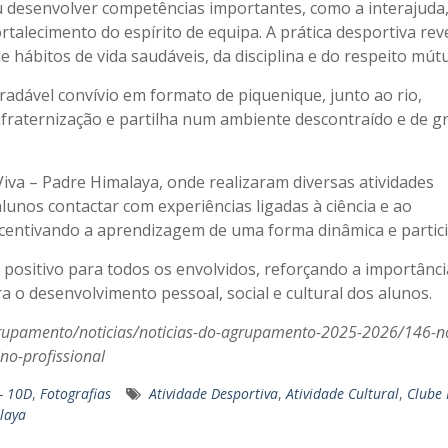
u desenvolver competências importantes, como a interajuda,
rtalecimento do espírito de equipa. A prática desportiva rev
hábitos de vida saudáveis, da disciplina e do respeito mút
dável convívio em formato de piquenique, junto ao rio,
raternização e partilha num ambiente descontraído e de g
Viva – Padre Himalaya, onde realizaram diversas atividades
 alunos contactar com experiências ligadas à ciência e ao
centivando a aprendizagem de uma forma dinâmica e partici
to positivo para todos os envolvidos, reforçando a importânci
ra o desenvolvimento pessoal, social e cultural dos alunos.
grupamento/noticias/noticias-do-agrupamento-2025-2026/146-no
no-profissional
- 10D
,
Fotografias
Atividade Desportiva
,
Atividade Cultural
,
Clube 
laya