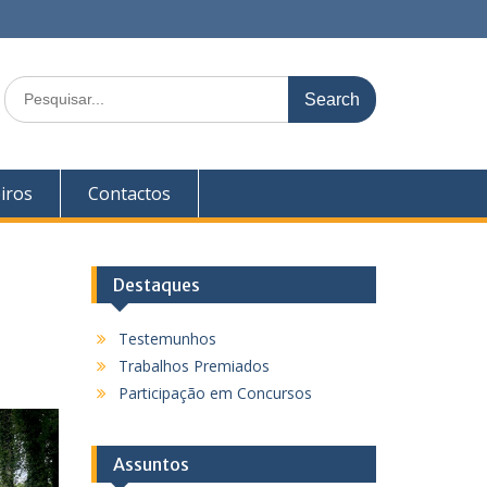
S
e
a
r
c
iros
Contactos
h
f
o
r
Destaques
:
Testemunhos
Trabalhos Premiados
Participação em Concursos
Assuntos