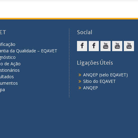
ET
Social
ificação
antia da Qualidade – EQAVET
F
F
Y
Y
Y
gnóstico
a
a
o
o
o
Ligações Úteis
no de Ação
c
c
u
u
u
stionários
ANQEP (selo EQAVET)
e
e
T
T
T
ultados
Sítio do EQAVET
b
b
u
u
u
umentos
ANQEP
ipa
o
o
b
b
b
o
o
e
e
e
k
k
C
T
P
A
M
S
é
r
E
u
I
c
o
P
l
n
f
B
t
i
e