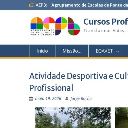
S
AEPB:
Agrupamento de Escolas de Ponte da
k
i
Cursos Prof
p
t
Transformar Vidas, 
o
c
o
Início
Missão…
EQAVET
n
t
e
n
Atividade Desportiva e Cul
t
Profissional
maio 19, 2026
Jorge Rocha