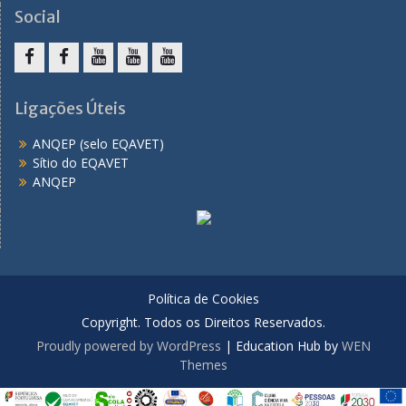
Social
F
F
Y
Y
Y
a
a
o
o
o
Ligações Úteis
c
c
u
u
u
ANQEP (selo EQAVET)
e
e
T
T
T
Sítio do EQAVET
b
b
u
u
u
ANQEP
o
o
b
b
b
o
o
e
e
e
k
k
C
T
P
A
M
S
é
r
E
u
I
c
o
P
l
n
f
Política de Cookies
B
t
i
e
Copyright. Todos os Direitos Reservados.
i
c
s
Proudly powered by WordPress
|
Education Hub by
WEN
m
a
s
Themes
é
s
o
d
A
r