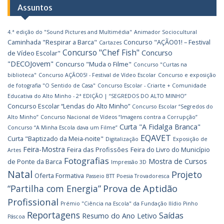
Assuntos
4.ª edição do "Sound Pictures and Multimédia"
Animador Sociocultural
Caminhada "Respirar a Barca"
Concurso "AÇÃO01! – Festival
Cartazes
Concurso "Chef Fish"
Concurso
de Vídeo Escolar"
"DECOJovem"
Concurso "Muda o Filme"
Concurso "Curtas na
biblioteca"
Concurso AÇÃO05! - Festival de Vídeo Escolar
Concurso e exposição
de fotografia "O Sentido de Casa"
Concurso Escolar - Criarte + Comunidade
Educativa do Alto Minho - 2ª EDIÇÃO | “SEGREDOS DO ALTO MINHO”
Concurso Escolar “Lendas do Alto Minho”
Concurso Escolar “Segredos do
Alto Minho”
Concurso Nacional de Vídeos “Imagens contra a Corrupção”
Curta "A Fidalga Branca"
Concurso “A Minha Escola dava um Filme”
EQAVET
Curta "Baptizado da Meia-noite"
Digitalização
Exposição de
Feira-Mostra
Feira das Profissões
Feira do Livro do Município
Artes
Fotografias
Mostra de Cursos
de Ponte da Barca
Impressão 3D
Natal
Projeto
Oferta Formativa
Passeio BTT
Poesia Trovadoresca
Prova de Aptidão
“Partilha com Energia”
Profissional
Prémio "Ciência na Escola" da Fundação Ilídio Pinho
Reportagens
Saídas
Resumo do Ano Letivo
Páscoa